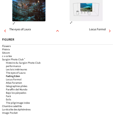
The eyes of Laura
Locus Formol
FIGURER
Flowers
Phénix
Sitcom
c-v-ortex
Surgün Photo Club
ˇ
Histoire du Surgün Photo Club
performance
Les lois intérieures
The eyes of Laura
Fading Eden
Locus Formol
Atlas Foramen
Géographies pliées
Paraffin del Mundo
Bajo los párpados
Farà
Exils
The pilgrimage index
Chambre satellite
La récolte des éphémères
Imago Pocket